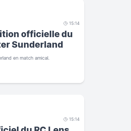
15:14
tion officielle du
ter Sunderland
rland en match amical.
15:14
ficiel du RC Lens