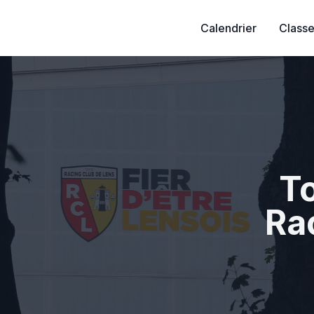
Calendrier
Class
To
Ra